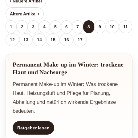
‹ Neuere Artikel
Ältere Artikel ›
1
2
3
4
5
6
7
8
9
10
11
12
13
14
15
16
17
Permanent Make-up im Winter: trockene
Haut und Nachsorge
Permanent Make-up im Winter: Was trockene
Haut, Heizungsluft und Pflege für Planung,
Abheilung und natürlich wirkende Ergebnisse
bedeuten.
Ratgeber lesen