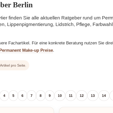
er Berlin
 Hier finden Sie alle aktuellen Ratgeber rund um Per
en, Lippenpigmentierung, Lidstrich, Pflege, Farbwah
nsere Fachartikel. Für eine konkrete Beratung nutzen Sie dire
Permanent Make-up Preise
.
rtikel pro Seite.
4
5
6
7
8
9
10
11
12
13
14