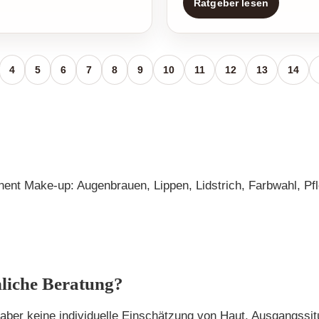
Ratgeber lesen
4
5
6
7
8
9
10
11
12
13
14
nent Make-up: Augenbrauen, Lippen, Lidstrich, Farbwahl, Pf
nliche Beratung?
n aber keine individuelle Einschätzung von Haut, Ausgangss