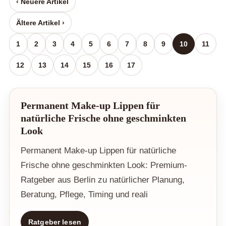
‹ Neuere Artikel
Ältere Artikel ›
1
2
3
4
5
6
7
8
9
10
11
12
13
14
15
16
17
Permanent Make-up Lippen für
natürliche Frische ohne geschminkten
Look
Permanent Make-up Lippen für natürliche
Frische ohne geschminkten Look: Premium-
Ratgeber aus Berlin zu natürlicher Planung,
Beratung, Pflege, Timing und reali
Ratgeber lesen